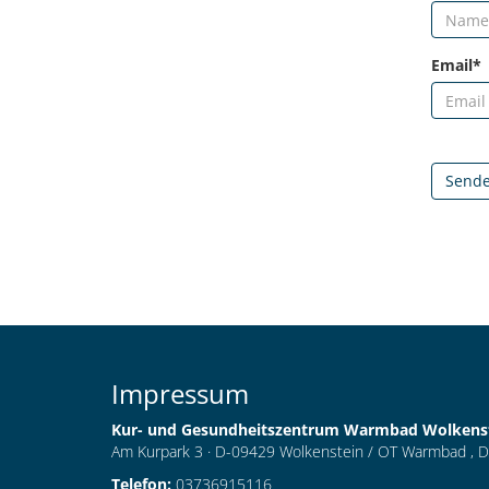
Email*
Send
Impressum
Kur- und Gesundheitszentrum Warmbad Wolken
Am Kurpark 3 · D-09429 Wolkenstein / OT Warmbad , 
Telefon:
03736915116