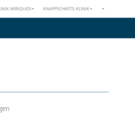
INIK MIRIQUIDI
KNAPP­SCHAFTS-KLI­NIK
igen